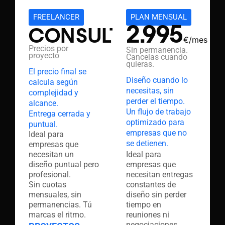
FREELANCER
PLAN MENSUAL
2.995
CONSULTAR
€/mes
Precios por
Sin permanencia.
proyecto
Cancelas cuando
quieras.
El precio final se
Diseño cuando lo
calcula según
necesitas, sin
complejidad y
perder el tiempo.
alcance.
Un flujo de trabajo
Entrega cerrada y
optimizado para
puntual.
empresas que no
Ideal para
se detienen.
empresas que
Ideal para
necesitan un
empresas que
diseño puntual pero
necesitan entregas
profesional.
constantes de
Sin cuotas
diseño sin perder
mensuales, sin
tiempo en
permanencias. Tú
reuniones ni
marcas el ritmo.
negociaciones.