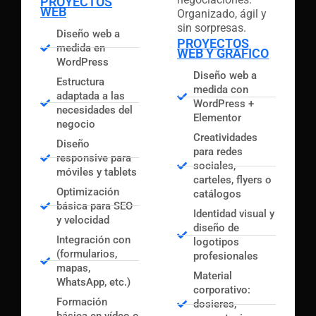
PROYECTOS
WEB
Organizado, ágil y
sin sorpresas.
Diseño web a
PROYECTOS
medida en
WEB Y GRÁFICO
WordPress
Diseño web a
Estructura
medida con
adaptada a las
WordPress +
necesidades del
Elementor
negocio
Creatividades
Diseño
para redes
responsive para
sociales,
móviles y tablets
carteles, flyers o
Optimización
catálogos
básica para SEO
Identidad visual y
y velocidad
diseño de
Integración con
logotipos
(formularios,
profesionales
mapas,
Material
WhatsApp, etc.)
corporativo:
Formación
dosieres,
básica en vídeo o