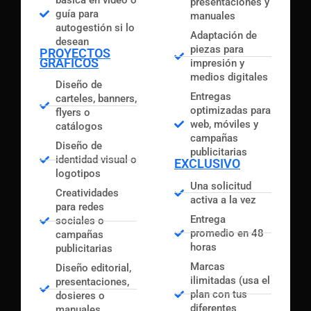
presentaciones y
guía para
manuales
autogestión si lo
Adaptación de
desean
piezas para
PROYECTOS
GRÁFICOS
impresión y
medios digitales
Diseño de
Entregas
carteles, banners,
optimizadas para
flyers o
web, móviles y
catálogos
campañas
Diseño de
publicitarias
identidad visual o
EXCLUSIVO
logotipos
Una solicitud
Creatividades
activa a la vez
para redes
Entrega
sociales o
promedio en 48
campañas
horas
publicitarias
Marcas
Diseño editorial,
ilimitadas (usa el
presentaciones,
plan con tus
dosieres o
diferentes
manuales