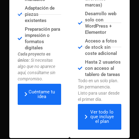
marcas)
Adaptación de
Desarrollo web
piezas
solo con
existentes
WordPress +
Preparación para
Elementor
impresión o
Acceso a fotos
formatos
de stock sin
digitales
coste adicional
Cada proyecto es
único:
Si necesitas
Hasta 2 usuarios
algo que no aparece
con acceso al
aquí, consúltame sin
tablero de tareas
compromiso.
Todo en un solo plan.
Sin permanencia.
Cuéntame tu
Listo para usar desde
idea
el primer día.
Ver todo lo
que incluye
el plan